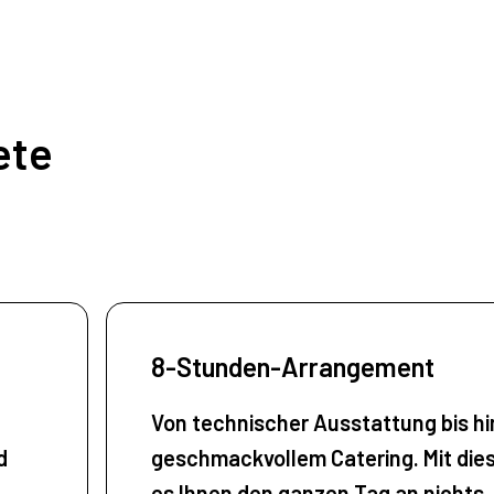
ete
8-Stunden-Arrangement
Von technischer Ausstattung bis hi
d
geschmackvollem Catering. Mit die
es Ihnen den ganzen Tag an nichts,