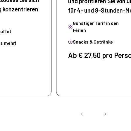
und profitieren Sie von 
g konzentrieren
für 4- und 8-Stunden-M
Günstiger Tarif in den
Ferien
uffet
Snacks & Getränke
es mehr!
Ab € 27,50 pro Pers
ent ansehen