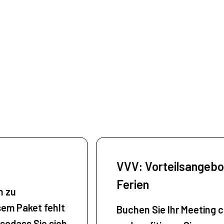
VVV: Vorteilsangebot
Ferien
n zu
sem Paket fehlt
Buchen Sie Ihr Meeting c
 sodass Sie sich