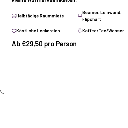
Beamer, Leinwand,
Halbtägige Raummiete
Flipchart
Köstliche Leckereien
Kaffee/Tee/Wasser
Ab €29,50 pro Person
Arrangement ansehe