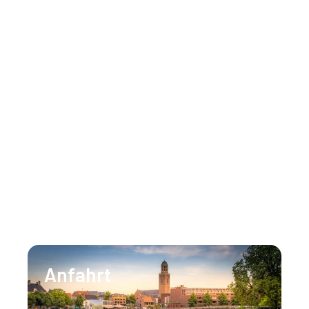
Häufig gestellte Fragen (FAQ)
Inspiration
Hausregeln
Nehmen Sie gerne Kontakt auf
Unser Team steht Ihnen rund um die Uhr zur
Verfügung, um alle Ihre Fragen zu beantworten.
T:
+31 (0)88 147 1471
E:
info@lumenzwolle.nl
Anfahrt