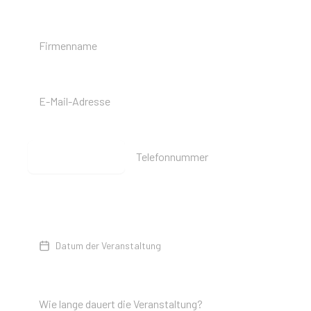
FIRMENNAME
*
E-MAIL-ADRESSE
*
TELEFONNUMMER
🇩🇪
+49
ZUSÄTZLICHE INFORMATIONEN
DATUM
Datum der Veranstaltung
ANFANGS- UND ENDZEIT
*