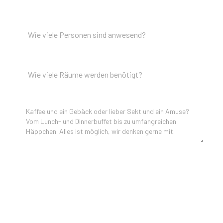
ANZAHL DER PERSONEN
*
ANZAHL DER RÄUME
CATERING WÜNSCHE
AUDIOVISUELLE WÜNSCHE
Soundsystem
LCD Bildschirm
Eventfotografie
Anderes 👇🏼 Bitte unten bei Anmerkungen angeben