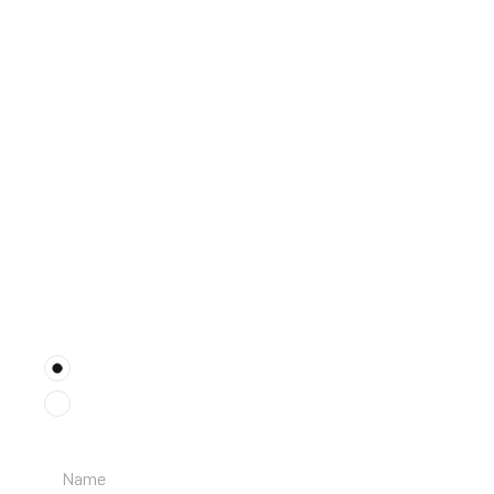
Lassen Sie uns arbeiten!
Starten Sie Ihre
Angebotsanfrage
ANTRAGSTYP
*
Geschäftlich
Privat
NAME KONTAKTPERSON
*