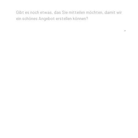
ANMERKUNGEN
NEWSLETTER ABONNIEREN
Ja, halten Sie mich über Neuigkeiten und Inspirationen
von Lumen Hotel & Events auf dem Laufenden.
Senden