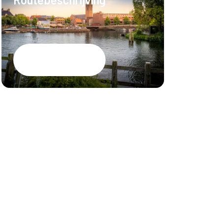
Hotel Lumen Z
Vergaderlocat
Google Maps
Eventlocatie 
Bluefinger Re
PEC Zwolle St