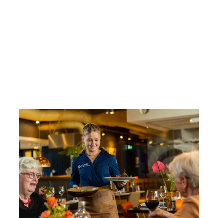
Ma t/m zo: 12.00 - 16.00 uur
De lounge is daarnaast ook een ideale
werkplek
om in
rust te werken, van een kop koffie bij de open haard te
genieten of een zakelijke afspraak te organiseren.
Reserveer lunch