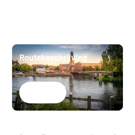
Ons team staat 24/7 voor u klaar om al uw
vragen te beantwoorden.
T:
+31 (0)88 147 1471
E:
info@lumenzwolle.nl
Routebeschrijving
Google Maps