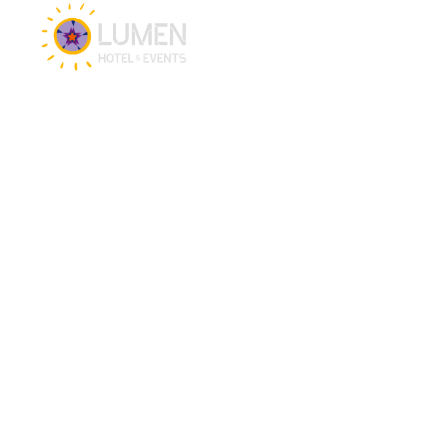
Vacatures
Hotel en Events
Hotel Lumen Zwolle
Vergaderlocatie Zwolle
Eventlocatie Zwolle
Bluefinger Restaurant