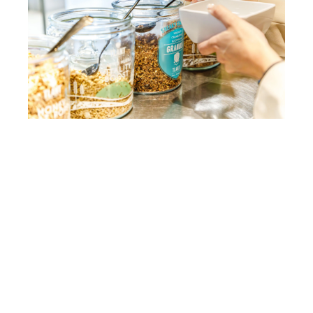
Ontbijt
Begin je dag met een glimlach én een goed gevuld
ontbijtbuffet!
Ma t/m vrij: 6.30 - 10.00 uur
Za & zo: 7.30 - 11.00 uur
Ons ontbijtbuffet bestaat uit een uitgebreide selectie
hartige en zoete broodjes, zuivelproducten, verse
sappen, live-cooking van onze ontbijtkok én meer!