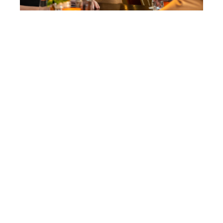
Diner
Laat je verrassen door de culinaire skills van onze
keukenbrigade:
Ma t/m za: 17.00 - 21.30 uur
Zo*: 17.00 - 21.00 uur
*Op zondag vindt het diner plaats in de Bluefinger
Lounge en is de keuken tot 21.00 uur open.
Reserveer diner