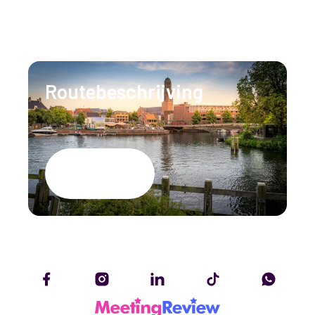
T:
+31 (0)88 147 1471
E:
info@lumenzwolle.nl
Routebeschrijving
Google Maps