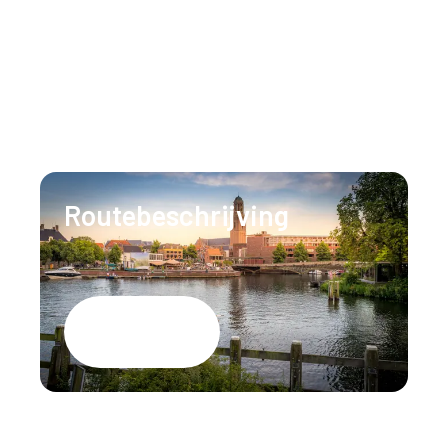
Ons team staat 24/7 voor u klaar om al uw
vragen te beantwoorden.
T:
+31 (0)88 147 1471
E:
info@lumenzwolle.nl
Routebeschrijving
Google Maps