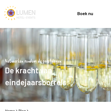
Boek nu
Netwerken rondom de feestdagen
De kracht van
eindejaarsborrels
Home
Blog