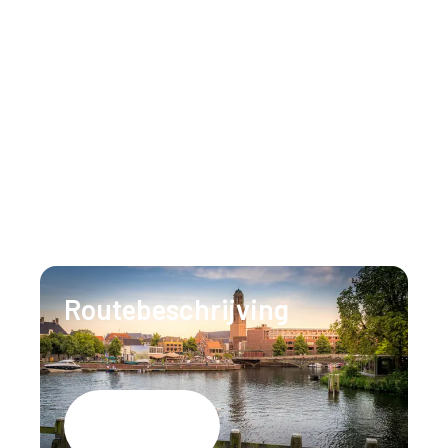
Huisregels
Neem gerust contact op
Ons team staat 24/7 voor u klaar om al uw
vragen te beantwoorden.
T:
+31 (0)88 147 1471
E:
info@lumenzwolle.nl
Routebeschrijving
Google Maps