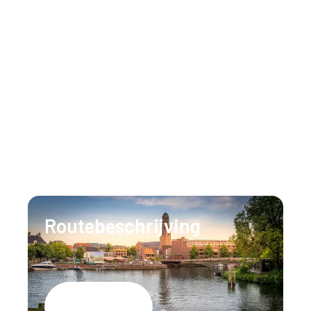
Inspiratie
Huisregels
Neem gerust contact op
Ons team staat 24/7 voor u klaar om al uw
vragen te beantwoorden.
T:
+31 (0)88 147 1471
E:
info@lumenzwolle.nl
Routebeschrijving
Google Maps