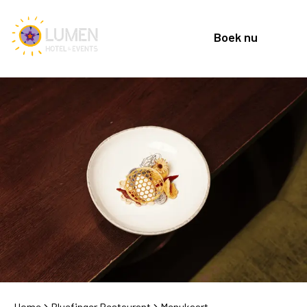
Boek nu
Home
Bluefinger Restaurant
Menukaart