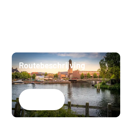
Neem gerust contact op
Ons team staat 24/7 voor u klaar om al uw
vragen te beantwoorden.
T:
+31 (0)88 147 1471
E:
info@lumenzwolle.nl
Routebeschrijving
Google Maps