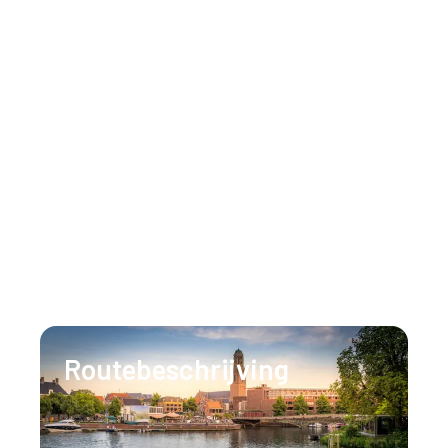
Veelgestelde vragen (FAQ)
Inspiratie
Huisregels
Neem gerust contact op
Ons team staat 24/7 voor u klaar om al uw
vragen te beantwoorden.
T:
+31 (0)88 147 1471
E:
info@lumenzwolle.nl
Routebeschrijving