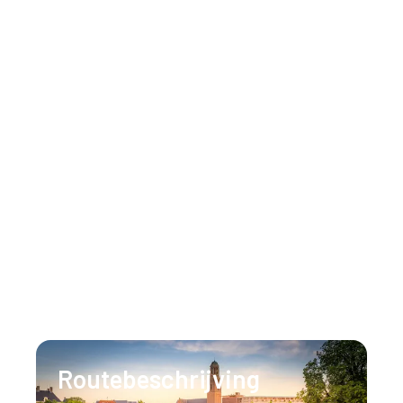
MVO brochure
Veelgestelde vragen (FAQ)
Inspiratie
Huisregels
Neem gerust contact op
Ons team staat 24/7 voor u klaar om al uw
vragen te beantwoorden.
T:
+31 (0)88 147 1471
E:
info@lumenzwolle.nl
Routebeschrijving