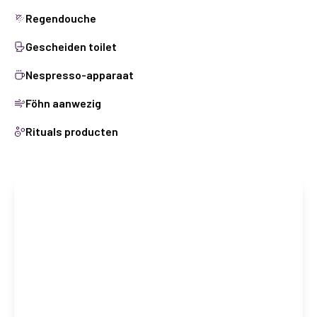
Regendouche
Gescheiden toilet
Nespresso-apparaat
Föhn aanwezig
Rituals producten
Boek deze kamer
CHECK IN
Check in datum