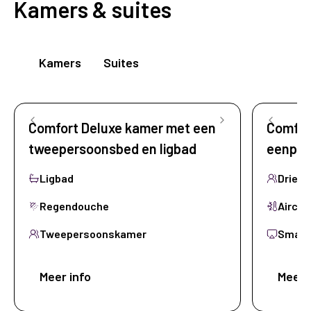
Kamers & suites
Kamers
Suites
Comfort Deluxe kamer met een
Comfor
tweepersoonsbed en ligbad
eenpe
Ligbad
Drie p
Regendouche
Aircon
Tweepersoonskamer
Smart
Meer info
Boek nu
Meer 