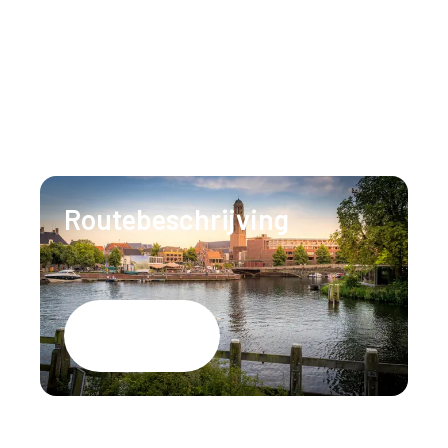
Ons team staat 24/7 voor u klaar om al uw
vragen te beantwoorden.
T:
+31 (0)88 147 1471
E:
info@lumenzwolle.nl
Routebeschrijving
Google Maps